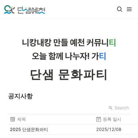
니캉내캉 만들 예천 커뮤니
티
오늘 함께 나누자! 가
티
단
샘
문
화
파
티
공지사항
Search
제목
등록 일시
2025 단샘문화파티
2025/12/08