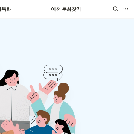
화특화
예천 문화찾기