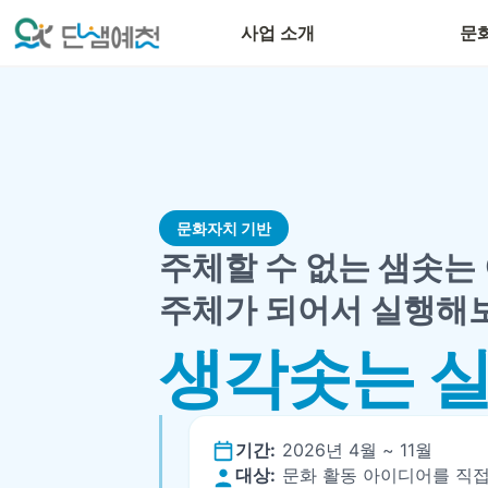
단샘문화PD
사업 소개
문
문화자치 기반
주체할 수 없는 샘솟는
주체가 되어서 실행해
생각솟는 
기간:
2026년 4월 ~ 11월
대상:
문화 활동 아이디어를 직