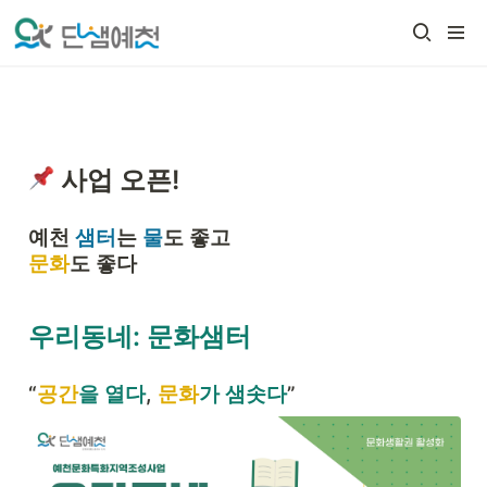
 사업 오픈!
예천 
샘터
는 
물
문화
도 좋다
우리동네: 문화샘터
“
공간
을 열다
, 
문화
가 샘솟다
”