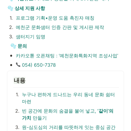
상세 지원 사항
🫧
1
.
프로그램 기획•운영 도움 촉진자 매칭
2
.
예천군 문화샘터 인증 간판 및 게시판 제작
3
.
샘터지기 임명
문의 
🫧
•
카카오톧 오픈채팅 : ‘예천문화특화지역 조성사업’
•
 054) 650-7378
내용
1
.
누구나 편하게 드나드는 우리 동네 문화 쉼터 
마련
2
.
빈 공간에 문화의 숨결을 불어 넣고, 
‘같이’의 
가치
 만들기
3
.
원-심도심의 거리를 따뜻하게 잇는 중심 공간 