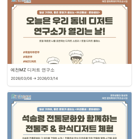
예
천
M
Z
 디
저
트 
연
구
소
2026/03/06 → 2026/03/14