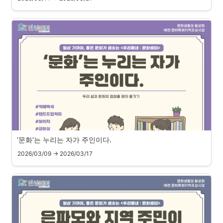
‘
문
화
’
는 
누
리
는
 자
가
 주
인
이
다
.
2026/03/09 → 2026/03/17