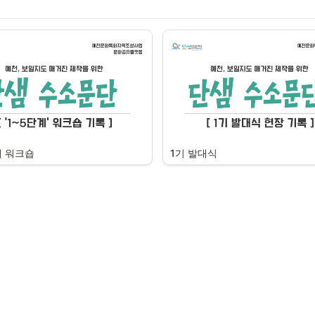
계 워크숍
1기 발대식