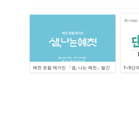
예천 로컬 매거진 「샘, 나는 예천」발간
1~5단