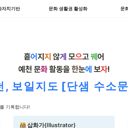
화자치기반
문화 생활권 활성화
문
흩
어
지
지
않
게
모
으
고
꿰
어
예
천
문
화
활
동
을
한
눈
에
보
자
!
천
,
보
일
지
도
[단샘 수소문
를 기록합니다!
 삽화가(Illustrator)