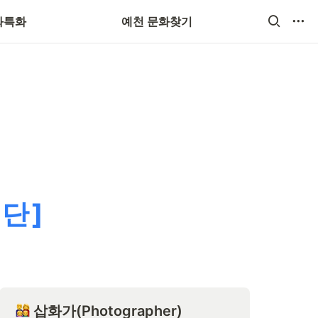
화특화
예천 문화찾기
단]
 삽화가(Photographer)