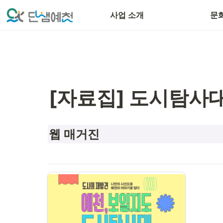
단샘문화PD
사업 소개
문
[자료집] 도시탐사
웹 매거진