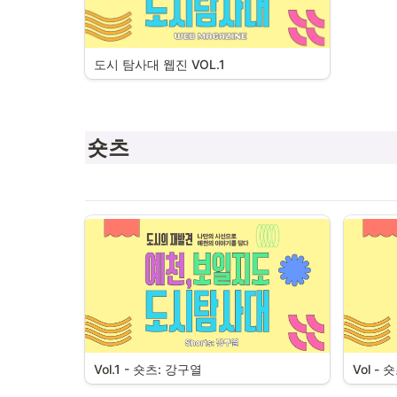
도시 탐사대 웹진 VOL.1
숏츠
Vol.1 - 숏츠: 강구열
Vol -