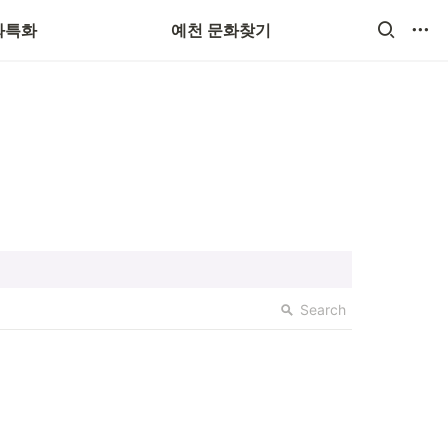
화특화
예천 문화찾기
Search