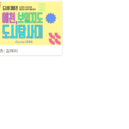
 숏츠: 김애리