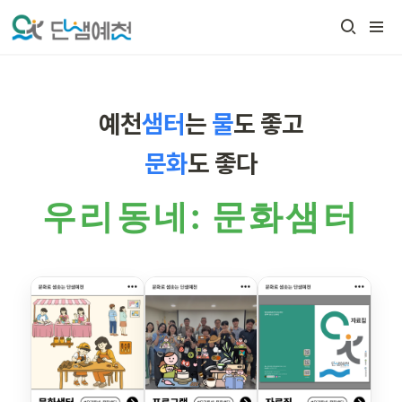
예천
샘터
는
물
도 좋고
문화
도 좋다
우
리
동
네
:
문
화
샘
터